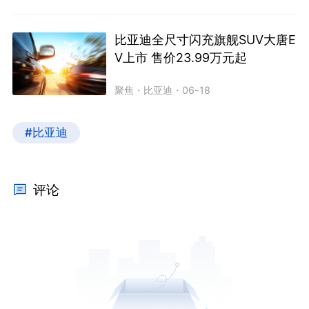
比亚迪全尺寸闪充旗舰SUV大唐E
V上市 售价23.99万元起
聚焦
・
比亚迪
・
06-18
#比亚迪
评论