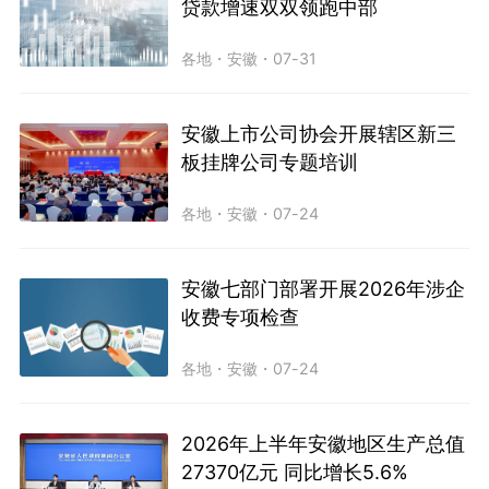
贷款增速双双领跑中部
各地
・
安徽
・
07-31
安徽上市公司协会开展辖区新三
板挂牌公司专题培训
各地
・
安徽
・
07-24
安徽七部门部署开展2026年涉企
收费专项检查
各地
・
安徽
・
07-24
2026年上半年安徽地区生产总值
27370亿元 同比增长5.6%