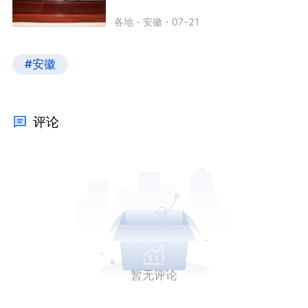
各地
・
安徽
・
07-21
#安徽
评论
暂无评论