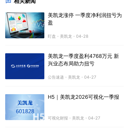
相关新闻
美凯龙涨停 一季度净利润扭亏为
盈
盯盘
・
美凯龙
・
04-28
美凯龙一季度盈利4768万元 新
兴业态布局助力扭亏
公告速递
・
美凯龙
・
04-27
H5｜美凯龙2026可视化一季报
可视化财报
・
美凯龙
・
04-27