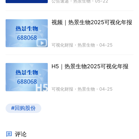
公告速递
・
热景生物
・
05-22
视频｜热景生物2025可视化年报
可视化财报
・
热景生物
・
04-25
H5｜热景生物2025可视化年报
可视化财报
・
热景生物
・
04-25
#回购股份
评论