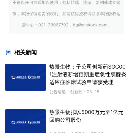
不得以任何方式加以使用，包括转载、摘编、复制或建立镜
像，本报保留追责的权利。如需获得授权请联系本报版权运
营中心：021-38967792，bq@cnstock.com。
相关新闻
热景生物：子公司创新药SGC00
1注射液新增预期重症急性胰腺炎
适应症临床试验申请获受理
公告速递
・
创新药
・
05-25
热景生物拟以5000万元至1亿元
回购公司股份