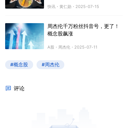
快讯
・
黄仁勋
・
2025-07-15
周杰伦千万粉丝抖音号，更了！
概念股飙涨
A股
・
周杰伦
・
2025-07-11
#概念股
#周杰伦
评论