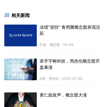
相关新闻
业绩“逆转” 食用菌概念股表现活
跃
盯盘
・
概念股
・
04-29
牵手宇树科技，周杰伦概念股开
盘暴涨
A股
・
周杰伦
・
2025-07-30
黄仁勋发声，概念股大涨