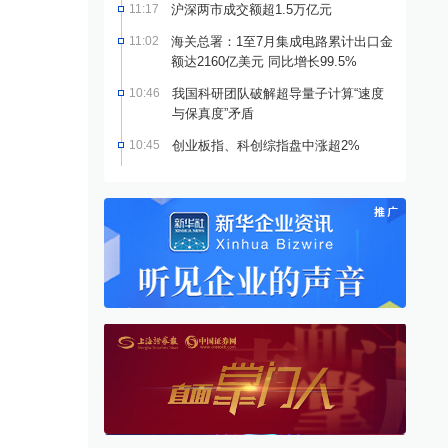
11:17
沪深两市成交额超1.5万亿元
11:02
海关总署：1至7月集成电路累计出口金
额达2160亿美元 同比增长99.5%
10:46
我国科研团队破解超导量子计算“速度
与保真度”矛盾
10:45
创业板指、科创综指盘中涨超2%