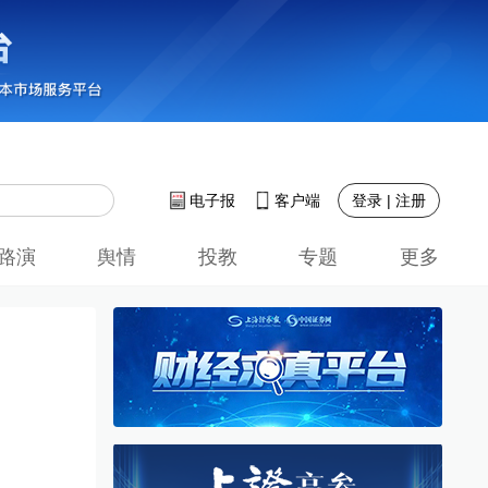
登录 | 注册
电子报
客户端
路演
舆情
投教
专题
更多