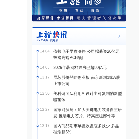
14:04
依顿电子早盘涨停 公司拟募资20亿元
投建高端PCB项目
14:03
2026年暑期档票房已超80亿元
13:17
展芯股份登陆创业板 南京新增1家A股
上市公司
12:50
美科研团队利用AI设计出可复制的新型
噬菌体
12:27
国家能源局：加大关键电力装备自主研
发 推动电力芯片、特高压组部件等关
键技术突破
12:17
国内商品期市早盘收盘涨多跌少 多晶
硅涨超5%