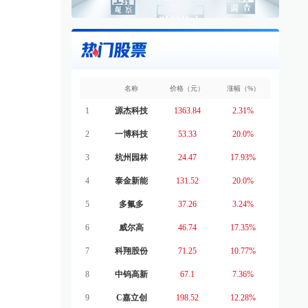
名称
价格（元）
涨幅（%）
1
源杰科技
1363.84
2.31%
2
一博科技
53.33
20.0%
3
杭州园林
24.47
17.93%
4
泰金新能
131.52
20.0%
5
多氟多
37.26
3.24%
6
威尔高
46.74
17.35%
7
科翔股份
71.25
10.77%
8
中钨高新
67.1
7.36%
9
C嘉立创
198.52
12.28%