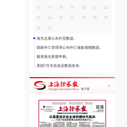
16
17
18
19
20
21
22
23
24
25
26
27
28
29
30
31
海关总署公布外贸数据。
国家外汇管理局公布外汇储备规模数据。
频准激光新股申购。
美国7月非农就业数据发布。