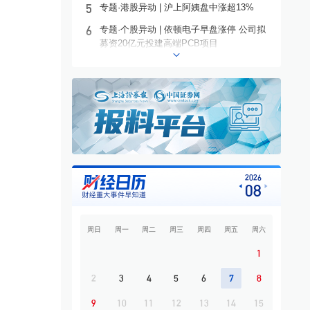
5
专题·港股异动 | 沪上阿姨盘中涨超13%
6
专题·个股异动 | 依顿电子早盘涨停 公司拟
募资20亿元投建高端PCB项目
7
专题·板块异动 | PCB概念爆发！002552，6
天5板
8
专题·国际晨讯 | Alphabet启动250亿美元发
债 美国将对多晶硅衍生品加征15%关税
9
开盘必读
10
专题·中东战云 | 霍尔木兹海峡通航协议接近
敲定？
2026
08
周日
周一
周二
周三
周四
周五
周六
1
2
3
4
5
6
7
8
9
10
11
12
13
14
15