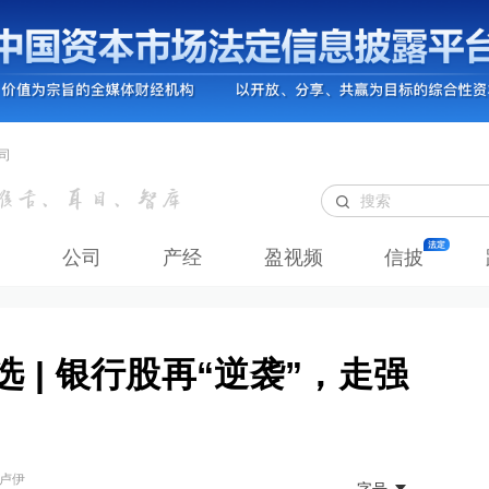
司
公司
产经
盈视频
信披
选 | 银行股再“逆袭”，走强
 卢伊