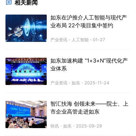
相关新闻
如东在沪推介人工智能与现代产
业布局 22个项目集中签约
产业资讯
・
人工智能
・
01-27
如东加速构建 “1+3+N”现代化产
业体系
产业资讯
・
如东
・
2025-11-24
智汇扶海 创领未来——院士、上
市企业高管走进如东
快讯
・
如东
・
2025-09-29