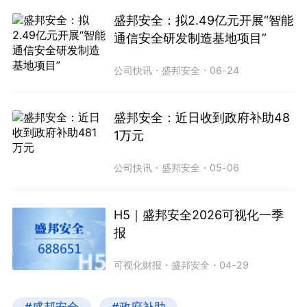
盛邦安全：拟2.49亿元开展“智能
通信安全研发制造基地项目”
公司快讯
・
盛邦安全
・
06-24
盛邦安全：近日收到政府补助48
1万元
公司快讯
・
盛邦安全
・
05-06
H5｜盛邦安全2026可视化一季
报
可视化财报
・
盛邦安全
・
04-29