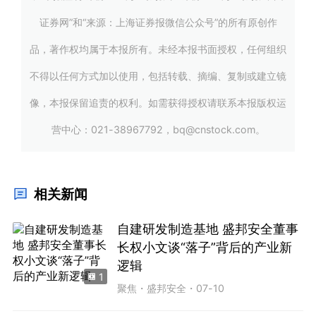
证券网”和“来源：上海证券报微信公众号”的所有原创作
品，著作权均属于本报所有。未经本报书面授权，任何组织
不得以任何方式加以使用，包括转载、摘编、复制或建立镜
像，本报保留追责的权利。如需获得授权请联系本报版权运
营中心：021-38967792，bq@cnstock.com。
相关新闻
自建研发制造基地 盛邦安全董事
长权小文谈“落子”背后的产业新
逻辑
1
聚焦
・
盛邦安全
・
07-10