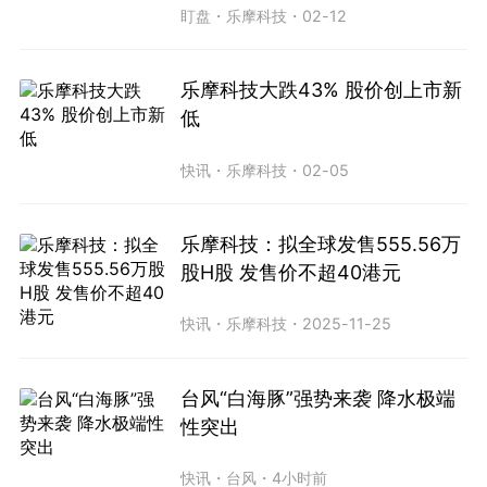
盯盘
・
乐摩科技
・
02-12
乐摩科技大跌43% 股价创上市新
低
快讯
・
乐摩科技
・
02-05
乐摩科技：拟全球发售555.56万
股H股 发售价不超40港元
快讯
・
乐摩科技
・
2025-11-25
台风“白海豚”强势来袭 降水极端
性突出
快讯
・
台风
・
4小时前