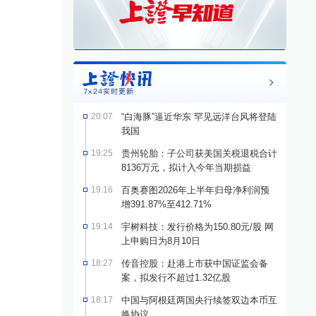
20:07
“白海豚”逼近华东 罕见远洋台风将登陆
我国
19:25
贵州轮胎：子公司获美国关税退税合计
8136万元，拟计入今年当期损益
19:16
百奥赛图2026年上半年归母净利润预
增391.87%至412.71%
19:14
宇树科技：发行价格为150.80元/股 网
上申购日为8月10日
18:27
传音控股：赴港上市获中国证监会备
案，拟发行不超过1.32亿股
18:17
中国与阿根廷两国央行续签双边本币互
换协议