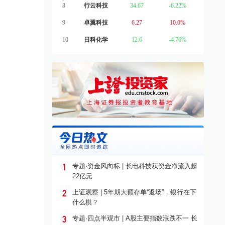
8
行云科技
34.67
-6.22%
9
卓翼科技
6.27
10.0%
10
日科化学
12.6
-4.76%
1
专题·资金风向标 | 长电科技获资金净流入超
22亿元
2
上证观察 | 5年期大额存单“返场”，银行在下
什么棋？
3
专题·四点半观市 | A股主要指数涨跌不一 长