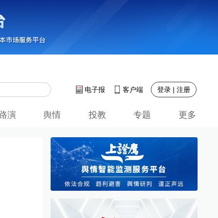
登录 | 注册
电子报
客户端
路演
舆情
投教
专题
更多