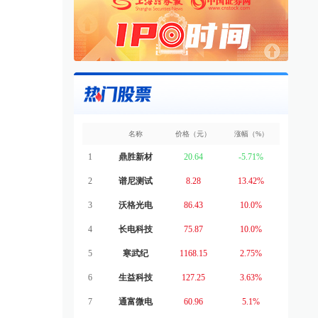
名称
价格（元）
涨幅（%）
1
鼎胜新材
20.64
-5.71%
2
谱尼测试
8.28
13.42%
3
沃格光电
86.43
10.0%
4
长电科技
75.87
10.0%
5
寒武纪
1168.15
2.75%
6
生益科技
127.25
3.63%
7
通富微电
60.96
5.1%