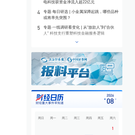
电科技获资金净流入超22亿元
4
专题·每日研选 | 小金属深蹲起跳，哪些品种
或将率先突围？
5
专题·一线调研看变化 | 从“放款人”到“合伙
人” 科技支行重塑科技金融服务逻辑
6
专题·港股异动 | 沪上阿姨盘中涨超13%
7
专题·个股异动 | 603221，10连板
8
专题·板块异动 | 煤炭板块大幅上涨 昊华能
源等多股涨停
9
专题·国际晨讯 | 闪迪、西部数据美股盘后大
跌 黄金强势反弹
10
开盘必读
2026
08
周日
周一
周二
周三
周四
周五
周六
1