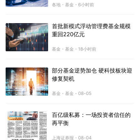
各地
・
基金
・
6小时前
首批新模式浮动管理费基金规模
重回220亿元
基金
・
基金
・
18小时前
部分基金逆势加仓 硬科技板块迎
修复契机
基金
・
基金
・
08-05
百亿级私募：一场投资者信任的
再平衡
上海证券报
・
08-04