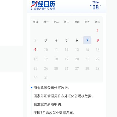
源等多股涨停
2026
08
9
专题·国际晨讯 | 闪迪、西部数据美股盘后大
跌 黄金强势反弹
周日
周一
周二
周三
周四
周五
周六
10
开盘必读
1
2
3
4
5
6
7
8
9
10
11
12
13
14
15
16
17
18
19
20
21
22
23
24
25
26
27
28
29
30
31
海关总署公布外贸数据。
国家外汇管理局公布外汇储备规模数据。
频准激光新股申购。
美国7月非农就业数据发布。