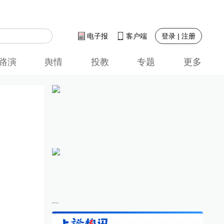
登录 | 注册
电子报
客户端
路演
舆情
投教
专题
更多