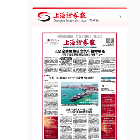
｜交运股份2026可视化一
久事动娱：总经理变更
交
上
化财报
·
交运股份
04-29
智能公告
·
高管变更
07-28
公告