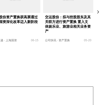
股份资产置换获高票通过
交运股份：拟与控股股东及其
H5
国资深化改革迈入新阶段
关联方进行资产置换 置入文
季报
体娱乐业、旅游业相关业务资
产
速递
·
上海国资
06-15
公司快讯
·
资产置换
05-20
可视