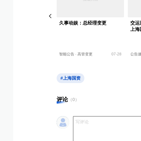
交运股份2026可视化一
久事动娱：总经理变更
交运
上海
财报
·
交运股份
04-29
智能公告
·
高管变更
07-28
公告
#上海国资
评论
（
0
）