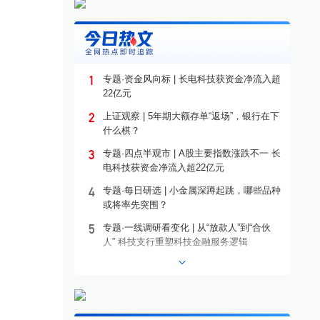
1
专题·资金风向标 | 长电科技获资金净流入超
22亿元
2
上证观察 | 5年期大额存单“返场”，银行在下
什么棋？
3
专题·四点半观市 | A股主要指数涨跌不一 长
电科技获资金净流入超22亿元
4
专题·每日研选 | 小金属深蹲起跳，哪些品种
或将率先突围？
5
专题·一线调研看变化 | 从“放款人”到“合伙
人” 科技支行重塑科技金融服务逻辑
6
专题·港股异动 | 沪上阿姨盘中涨超13%
7
专题·个股异动 | 603221，10连板
8
专题·板块异动 | 煤炭板块大幅上涨 昊华能