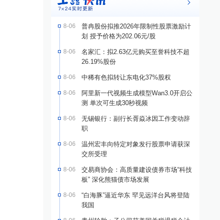
8-06
普冉股份拟推2026年限制性股票激励计
划 授予价格为202.06元/股
8-06
名家汇：拟2.63亿元购买至誉科技不超
26.19%股份
8-06
中稀有色拟转让东电化37%股权
8-06
阿里新一代视频生成模型Wan3.0开启公
测 单次可生成30秒视频
8-06
无锡银行：副行长胥焱冰因工作变动辞
职
8-06
温州宏丰向特定对象发行股票申请获深
交所受理
8-06
交易商协会：高质量建设债券市场“科技
板” 深化熊猫债市场发展
8-06
“白海豚”逼近华东 罕见远洋台风将登陆
我国