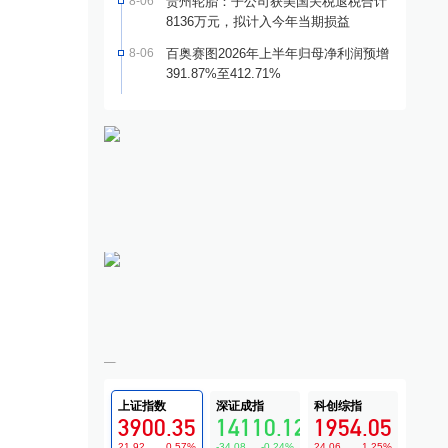
8-06
贵州轮胎：子公司获美国关税退税合计
8136万元，拟计入今年当期损益
8-06
百奥赛图2026年上半年归母净利润预增
391.87%至412.71%
上证指数
深证成指
科创综指
3900.35
14110.12
1954.05
21.92
0.57
%
-34.08
-0.24
%
24.06
1.25
%