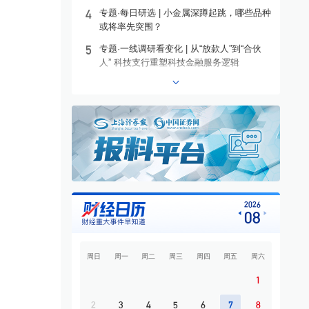
4
专题·每日研选 | 小金属深蹲起跳，哪些品种
或将率先突围？
5
专题·一线调研看变化 | 从“放款人”到“合伙
社权威快报|支持提振消
海南三亚：确定珠免集团（海
五
人” 科技支行重塑科技金融服务逻辑
免税店政策11月1日起“升
南）免税品有限公司为首批日
等
6
专题·港股异动 | 沪上阿姨盘中涨超13%
用消费品免税店的“零关税”日
境
用消费品经营主体
7
专题·个股异动 | 603221，10连板
8
专题·板块异动 | 煤炭板块大幅上涨 昊华能
·
免税店
2025-10-30
聚焦
·
海南
02-10
快讯
源等多股涨停
9
专题·国际晨讯 | 闪迪、西部数据美股盘后大
跌 黄金强势反弹
10
开盘必读
2026
08
周日
周一
周二
周三
周四
周五
周六
1
2
3
4
5
6
7
8