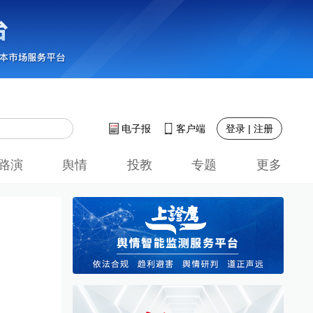
登录 | 注册
电子报
客户端
路演
舆情
投教
专题
更多