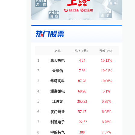
名称
价格（元）
涨幅（%）
1
惠天热电
4.24
10.13%
2
天融信
7.36
10.01%
3
华曙高科
87.28
10.06%
4
通富微电
60.96
5.1%
5
江波龙
366.33
0.39%
6
厦门钨业
57.47
6.98%
7
利通电子
122.52
8.76%
8
中船特气
308
7.57%