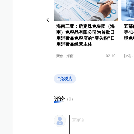
社权威快报|支持提振消
海南三亚：确定珠免集团（海
五部
免税店政策11月1日起“升
南）免税品有限公司为首批日
等4
用消费品免税店的“零关税”日
境免
用消费品经营主体
免税店
2025-10-30
聚焦
·
海南
02-10
快讯
·
#免税店
评论
（
0
）