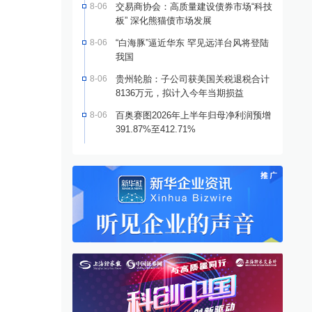
8-06
交易商协会：高质量建设债券市场“科技
板” 深化熊猫债市场发展
8-06
“白海豚”逼近华东 罕见远洋台风将登陆
我国
8-06
贵州轮胎：子公司获美国关税退税合计
8136万元，拟计入今年当期损益
8-06
百奥赛图2026年上半年归母净利润预增
391.87%至412.71%