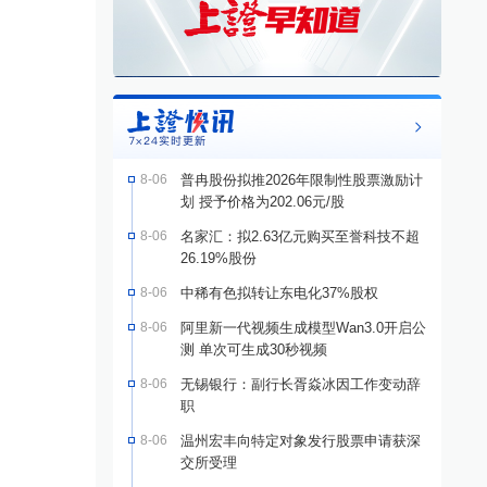
8-06
普冉股份拟推2026年限制性股票激励计
划 授予价格为202.06元/股
8-06
名家汇：拟2.63亿元购买至誉科技不超
26.19%股份
8-06
中稀有色拟转让东电化37%股权
8-06
阿里新一代视频生成模型Wan3.0开启公
测 单次可生成30秒视频
8-06
无锡银行：副行长胥焱冰因工作变动辞
职
8-06
温州宏丰向特定对象发行股票申请获深
交所受理