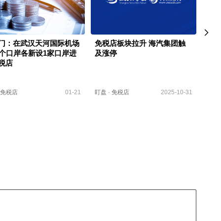
门：在武汉天河国际机场
免税店板块拉升 海汽集团触
新华
1个口岸各新设1家口岸进
及涨停
费！
税店
级”
免税店
01-21
盯盘
·
免税店
2025-10-31
快讯