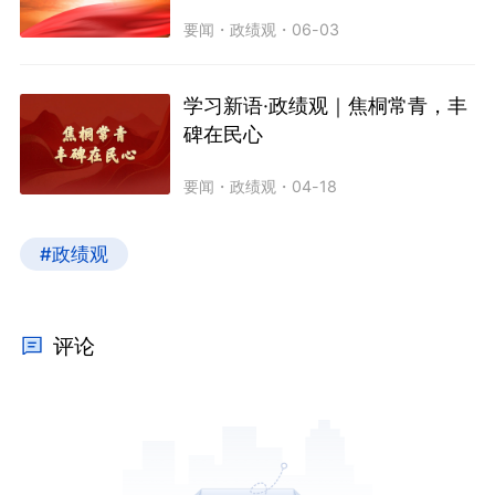
要闻
・
政绩观
・
06-03
学习新语·政绩观｜焦桐常青，丰
碑在民心
要闻
・
政绩观
・
04-18
#政绩观
评论