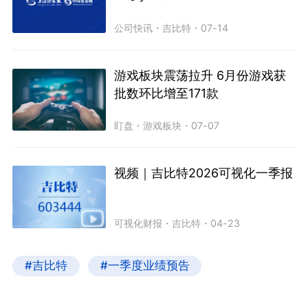
公司快讯
・
吉比特
・
07-14
游戏板块震荡拉升 6月份游戏获
批数环比增至171款
盯盘
・
游戏板块
・
07-07
视频｜吉比特2026可视化一季报
可视化财报
・
吉比特
・
04-23
#吉比特
#一季度业绩预告