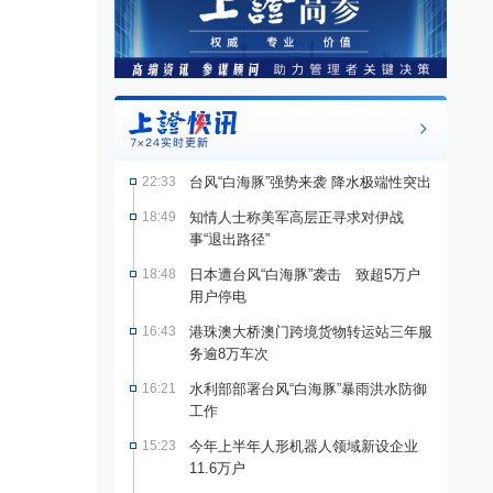
22:33
台风“白海豚”强势来袭 降水极端性突出
18:49
知情人士称美军高层正寻求对伊战
事“退出路径”
18:48
日本遭台风“白海豚”袭击 致超5万户
用户停电
16:43
港珠澳大桥澳门跨境货物转运站三年服
务逾8万车次
16:21
水利部部署台风“白海豚”暴雨洪水防御
工作
15:23
今年上半年人形机器人领域新设企业
11.6万户