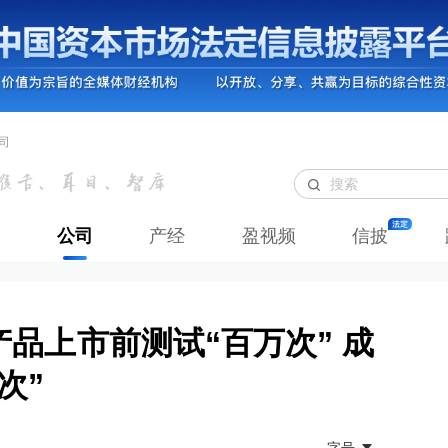
司
公司
产经
盈视频
信披
品上市前测试“百万次” 成
次”