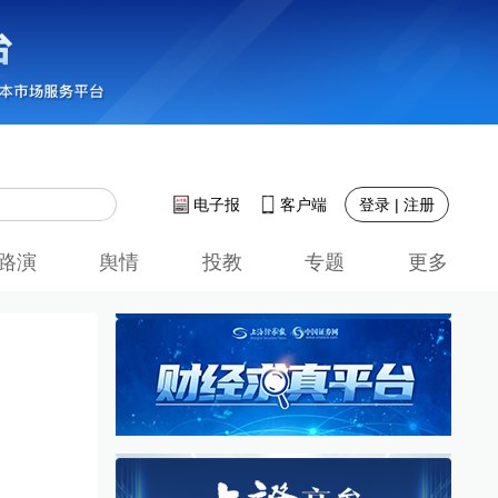
登录 | 注册
电子报
客户端
路演
舆情
投教
专题
更多