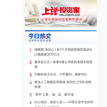
1
稳预期 强信心 | 前7个月我国货物贸易进出
口规模逾30万亿元
2
最高近亿元！多家A股公司收到美国关税退
税
3
宇树科技王兴兴：十年磨剑，逐梦AGI
4
推动人工智能应用落地 寒武纪上半年业绩
倍增
5
“意外”之夜，油、金、银齐涨
6
以心相交，成其久远——中国元首外交的世
界情怀与大国气派