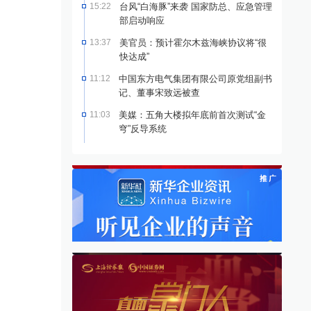
15:22
台风“白海豚”来袭 国家防总、应急管理
部启动响应
13:37
美官员：预计霍尔木兹海峡协议将“很
快达成”
11:12
中国东方电气集团有限公司原党组副书
记、董事宋致远被查
11:03
美媒：五角大楼拟年底前首次测试“金
穹”反导系统