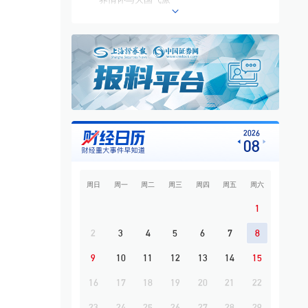
7
光伏多晶硅八巨头联署“反内卷”倡议书 多晶
硅价格有望回升至成本线以上
8
百亿级项目搁浅牵出债务“隐雷” *ST亿晶财
务疑云引来监管追问
9
上半年市场行情整体上行 中国稀土归母净
利润同比增长46.53%
10
从AI硬件到AI应用 私募科技赛道布局发生
2026
08
结构性变化
周日
周一
周二
周三
周四
周五
周六
1
2
3
4
5
6
7
8
9
10
11
12
13
14
15
16
17
18
19
20
21
22
23
24
25
26
27
28
29