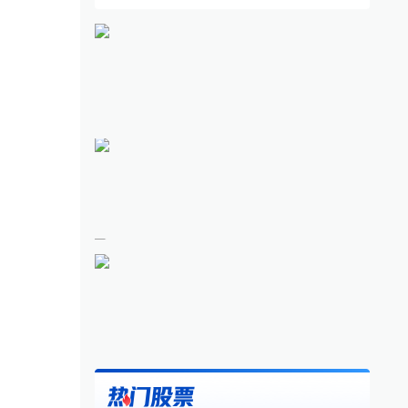
：上半年ODI投资额同比
太仓房地产市场稳中向好 融
北
105% 越来越多企业从上
入上海的桥头堡宜居活力持续
业
海
释放
·
上海
18小时前
各地
·
贝壳
1小时前
各地