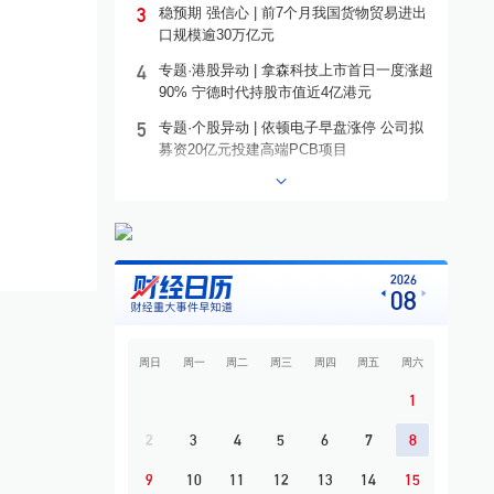
3
稳预期 强信心 | 前7个月我国货物贸易进出
口规模逾30万亿元
4
专题·港股异动 | 拿森科技上市首日一度涨超
90% 宁德时代持股市值近4亿港元
5
专题·个股异动 | 依顿电子早盘涨停 公司拟
募资20亿元投建高端PCB项目
6
专题·板块异动 | 铜箔概念走高 铜冠铜箔一
度涨停
7
利好！北京楼市新政出台
8
寒武纪公布“炸裂”业绩：营收、净利双双翻
2026
08
倍
9
影石拇指相机，接入阿里千问
周日
周一
周二
周三
周四
周五
周六
10
广州市属国资券商万联证券控股长安基金
补齐公募业务拼图
1
2
3
4
5
6
7
8
9
10
11
12
13
14
15