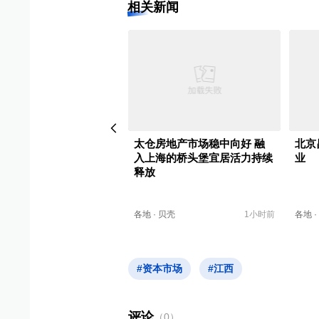
相关新闻
：上半年ODI投资额同比
太仓房地产市场稳中向好 融
北京
105% 越来越多企业从上
入上海的桥头堡宜居活力持续
业
海
释放
上海
18小时前
各地
·
贝壳
1小时前
各地
·
#资本市场
#江西
评论
（
0
）