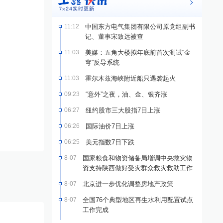
11:12
中国东方电气集团有限公司原党组副书
记、董事宋致远被查
11:03
美媒：五角大楼拟年底前首次测试“金
穹”反导系统
11:03
霍尔木兹海峡附近船只遇袭起火
09:23
“意外”之夜，油、金、银齐涨
06:27
纽约股市三大股指7日上涨
06:26
国际油价7日上涨
06:25
美元指数7日下跌
8-07
国家粮食和物资储备局增调中央救灾物
资支持陕西做好受灾群众救灾救助工作
8-07
北京进一步优化调整房地产政策
8-07
全国76个典型地区再生水利用配置试点
工作完成