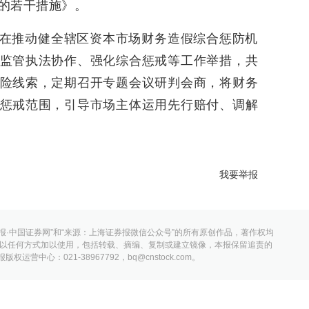
的若干措施》。
在推动健全辖区资本市场财务造假综合惩防机
监管执法协作、强化综合惩戒等工作举措，共
险线索，定期召开专题会议研判会商，将财务
惩戒范围，引导市场主体运用先行赔付、调解
我要举报
报·中国证券网”和“来源：上海证券报微信公众号”的所有原创作品，著作权均
以任何方式加以使用，包括转载、摘编、复制或建立镜像，本报保留追责的
营中心：021-38967792，bq@cnstock.com。