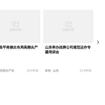
昌平将梯次布局高精尖产
山东举办挂牌公司规范运作专
上海
题培训会
增长
海出
高精尖产业
16小时前
各地
·
山东
17小时前
各地