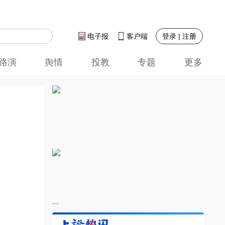
登录 | 注册
电子报
客户端
路演
舆情
投教
专题
更多