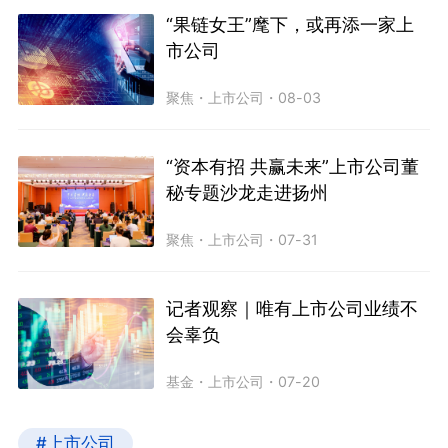
“果链女王”麾下，或再添一家上
市公司
聚焦
・
上市公司
・
08-03
“资本有招 共赢未来”上市公司董
秘专题沙龙走进扬州
聚焦
・
上市公司
・
07-31
记者观察｜唯有上市公司业绩不
会辜负
基金
・
上市公司
・
07-20
#上市公司