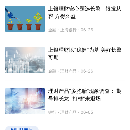
上银理财安心颐选长盈：银发从
容 方得久盈
金融
・
上海银行
・
06-26
上银理财以“稳健”为基 美好长盈
可期
金融
・
理财产品
・
06-26
理财产品“多胞胎”现象调查： 期
号排长龙 “打榜”未退场
银行
・
理财产品
・
06-05