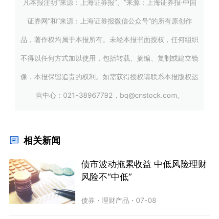
凡本报注明“来源：上海证券报”、“来源：上海证券报·中国
证券网”和“来源：上海证券报微信公众号”的所有原创作
品，著作权均属于本报所有。未经本报书面授权，任何组织
不得以任何方式加以使用，包括转载、摘编、复制或建立镜
像，本报保留追责的权利。如需获得授权请联系本报版权运
营中心：021-38967792，bq@cnstock.com。
相关新闻
债市波动拖累收益 中低风险理财
风险不“中低”
债券
・
理财产品
・
07-08