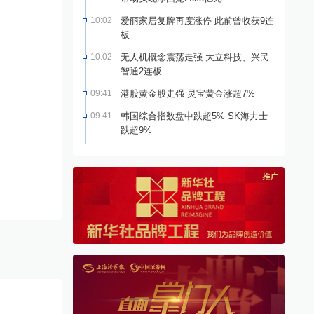
10:02
爱丽家居复牌再度涨停 此前曾收获9连
板
10:02
无人机概念震荡走强 大立科技、兴民
智通2连板
09:41
港股黄金股走强 灵宝黄金涨超7%
09:41
韩国综合指数盘中跌超5% SK海力士
跌超9%