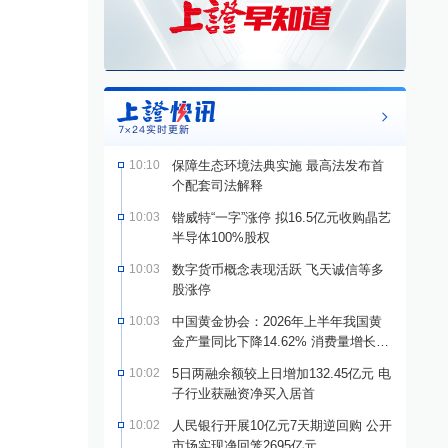
10:10
保障生态环境法典实施 最高法发布首
个配套司法解释
10:03
锴威特“一字”涨停 拟16.5亿元收购晶艺
半导体100%股权
10:03
数字货币概念表现活跃 飞天诚信等多
股涨停
10:03
中国黄金协会：2026年上半年我国黄
金产量同比下降14.62% 消费量增长
1.23%
10:02
5日两融余额较上日增加132.45亿元 电
子行业获融资净买入居首
10:02
人民银行开展10亿元7天期逆回购 公开
市场实现净回笼2695亿元