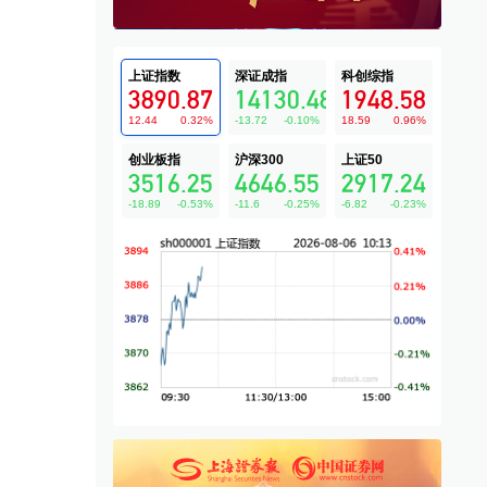
上证指数
深证成指
科创综指
3890.87
14130.48
1948.58
12.44
0.32
%
-13.72
-0.10
%
18.59
0.96
%
创业板指
沪深300
上证50
3516.25
4646.55
2917.24
-18.89
-0.53
%
-11.6
-0.25
%
-6.82
-0.23
%
创收盘历史新高；韩国开
美媒：美军已消耗近80%“萨
昨
涨1.5%
德”反导系统拦截弹
股
·
国际
08-04
快讯
·
国际
08-05
国际