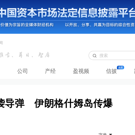
司
公司
产经
盈视频
信披
袭导弹 伊朗格什姆岛传爆