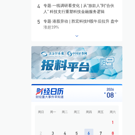
4
专题·一线调研看变化 | 从“放款人”到“合伙
人” 科技支行重塑科技金融服务逻辑
5
专题·港股异动 | 胜宏科技H股午后拉升 盘中
涨超19%
6
专题·个股异动 | 工业富联，午后涨停
7
专题·板块异动 | 铜箔概念走高 宝明科技涨
停
8
专题·国际晨讯 | 闪迪、西部数据美股盘后大
跌 黄金强势反弹
9
开盘必读
10
专题·中东战云 | 伊朗称与阿曼接近达成协议
2026
08
海峡现有两条航道将关闭
周日
周一
周二
周三
周四
周五
周六
1
2
3
4
5
6
7
8