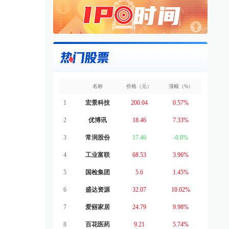
名称
价格（元）
涨幅（%）
1
宏景科技
200.04
0.57%
2
优博讯
18.46
7.33%
3
常润股份
17.46
-0.8%
4
工业富联
68.53
3.96%
5
国检集团
5.6
1.45%
6
盛达资源
32.07
10.02%
7
爱丽家居
24.79
9.98%
8
百花医药
9.21
5.74%