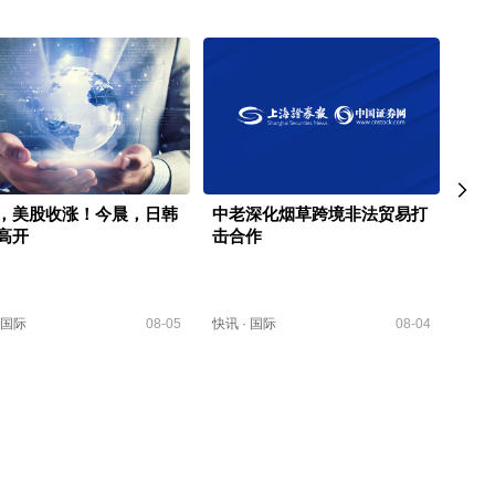
，美股收涨！今晨，日韩
中老深化烟草跨境非法贸易打
道指
高开
击合作
盘上
国际
08-05
快讯
·
国际
08-04
国际