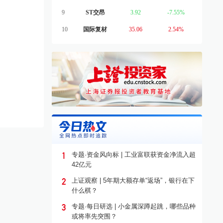
9
ST交昂
3.92
-7.55%
10
国际复材
35.06
2.54%
1
专题·资金风向标 | 工业富联获资金净流入超
42亿元
2
上证观察 | 5年期大额存单“返场”，银行在下
什么棋？
3
专题·每日研选 | 小金属深蹲起跳，哪些品种
或将率先突围？