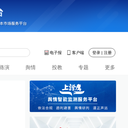
登录 | 注册
电子报
客户端
路演
舆情
投教
专题
更多