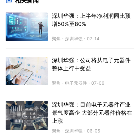
相关新闻
深圳华强：上半年净利润同比预
增50%至80%
聚焦
・
深圳华强
・
07-14
深圳华强：公司将从电子元器件
整体上行中受益
聚焦
・
电子元器件
・
07-06
深圳华强：目前电子元器件产业
景气度高企 大部分元器件价格在
上涨
聚焦
・
深圳华强
・
06-05