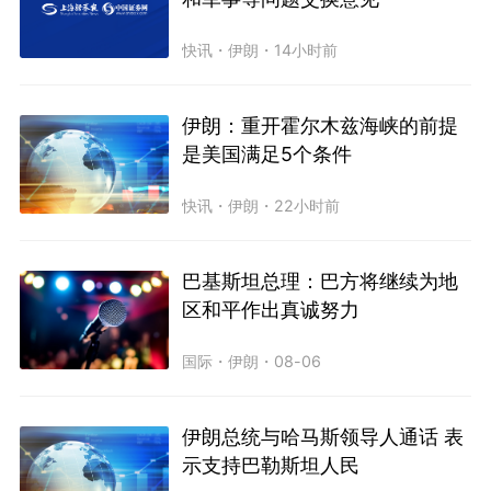
快讯
・
伊朗
・
14小时前
伊朗：重开霍尔木兹海峡的前提
是美国满足5个条件
快讯
・
伊朗
・
22小时前
巴基斯坦总理：巴方将继续为地
区和平作出真诚努力
国际
・
伊朗
・
08-06
伊朗总统与哈马斯领导人通话 表
示支持巴勒斯坦人民