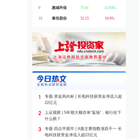
9
惠城环保
75.41
-12.93%
10
泰坦股份
52.25
10.0%
1
专题·资金风向标 | 长电科技获资金净流入超
22亿元
2
上证观察 | 5年期大额存单“返场”，银行在下
什么棋？
3
专题·四点半观市 | A股主要指数涨跌不一 长
电科技获资金净流入超22亿元