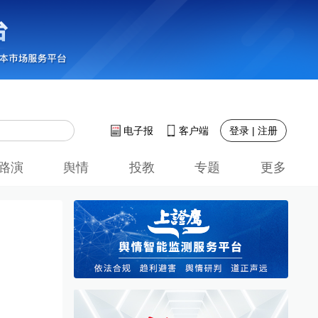
登录 | 注册
电子报
客户端
路演
舆情
投教
专题
更多