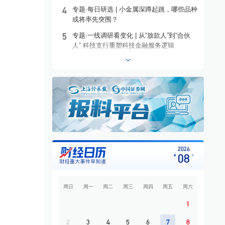
4
专题·每日研选 | 小金属深蹲起跳，哪些品种
或将率先突围？
5
专题·一线调研看变化 | 从“放款人”到“合伙
人” 科技支行重塑科技金融服务逻辑
6
专题·港股异动 | 沪上阿姨盘中涨超13%
7
专题·个股异动 | 603221，10连板
8
专题·板块异动 | 煤炭板块大幅上涨 昊华能
源等多股涨停
9
专题·国际晨讯 | 闪迪、西部数据美股盘后大
跌 黄金强势反弹
10
开盘必读
2026
08
周日
周一
周二
周三
周四
周五
周六
1
2
3
4
5
6
7
8