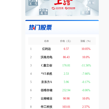
名称
价格（元）
涨幅（%）
1
亿利达
6.57
10.05%
2
沃格光电
86.43
10.0%
3
C嘉立创
176.81
-11.56%
4
*ST卓然
2.53
-7.66%
5
京东方A
5.96
-0.17%
6
佰维存储
232.94
-0.06%
7
云南锗业
90.98
10.0%
8
华工科技
103.01
2.57%