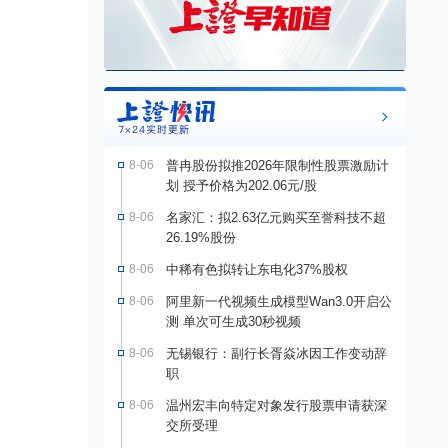
8-06
普冉股份拟推2026年限制性股票激励计
划 授予价格为202.06元/股
8-06
名家汇：拟2.63亿元购买至誉科技不超
26.19%股份
8-06
中稀有色拟转让东电化37%股权
8-06
阿里新一代视频生成模型Wan3.0开启公
测 单次可生成30秒视频
8-06
无锡银行：副行长胥焱冰因工作变动辞
职
8-06
温州宏丰向特定对象发行股票申请获深
交所受理