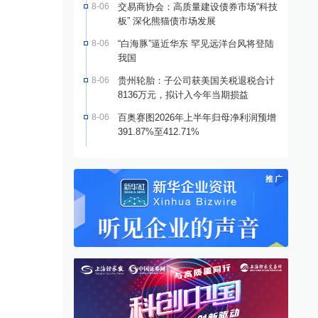
8-06
交易商协会：高质量建设债券市场“科技
板” 深化熊猫债市场发展
8-06
“白海豚”逼近华东 罕见远洋台风将登陆
我国
8-06
贵州轮胎：子公司获美国关税退税合计
8136万元，拟计入今年当期损益
8-06
百奥赛图2026年上半年归母净利润预增
391.87%至412.71%