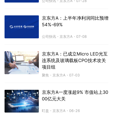
公司快讯
・
京东方A
・
07-28
京东方A：上半年净利润同比预增
54%-69%
公司快讯
・
京东方A
・
07-08
京东方A：已成立Micro LED光互
连系统及玻璃载板CPO技术攻关
项目组
聚焦
・
京东方A
・
07-03
京东方A一度涨超9% 市值站上30
00亿元大关
盯盘
・
京东方A
・
06-26