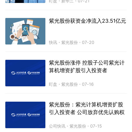
盯盘
・
新华三
・
07-21
紫光股份获资金净流入23.51亿元
快讯
・
紫光股份
・
07-20
紫光股份涨停 控股子公司紫光计
算机增资扩股引入投资者
盯盘
・
紫光股份
・
07-16
紫光股份：紫光计算机增资扩股
引入投资者 公司放弃优先认购权
公司快讯
・
紫光股份
・
07-15