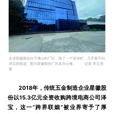
走进星徽股份位于佛山的厂区，除了一个宣传栏，几乎看不到
泽宝的痕迹。图为星徽股份厂区及办公楼。 记者 李五强
摄
2018年，传统五金制造企业星徽股
份以15.3亿元全资收购跨境电商公司泽
宝，这一“跨界联姻”被业界寄予了厚