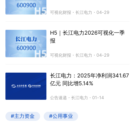
可视化财报
・
长江电力
・
04-29
H5｜长江电力2026可视化一季
报
可视化财报
・
长江电力
・
04-29
长江电力：2025年净利润341.67
亿元 同比增5.14%
公告速递
・
长江电力
・
01-14
#主力资金
#公用事业