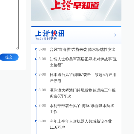
8-08
台风“白海豚”强势来袭 降水极端性突出
提交
8-08
知情人士称美军高层正寻求对伊战事“退
出路径”
8-08
日本遭台风“白海豚”袭击 致超5万户用
户停电
8-08
港珠澳大桥澳门跨境货物转运站三年服
务逾8万车次
8-08
水利部部署台风“白海豚”暴雨洪水防御
工作
8-08
今年上半年人形机器人领域新设企业
11.6万户