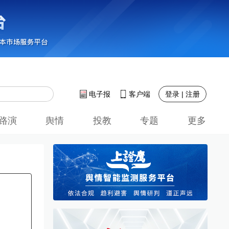
登录 | 注册
电子报
客户端
路演
舆情
投教
专题
更多