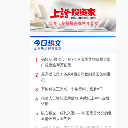
1
稳预期 强信心 | 前7个月我国货物贸易进出
口规模逾30万亿元
2
最高近亿元！多家A股公司收到美国关税退
税
3
宇树科技王兴兴：十年磨剑，逐梦AGI
4
推动人工智能应用落地 寒武纪上半年业绩
倍增
5
以心相交，成其久远——中国元首外交的世
界情怀与大国气派
光伏多晶硅八巨头联署“反内卷”倡议书 多晶