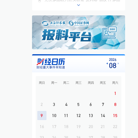
6
硅价格有望回升至成本线以上
7
百亿级项目搁浅牵出债务“隐雷” *ST亿晶财
务疑云引来监管追问
8
从AI硬件到AI应用 私募科技赛道布局发生
结构性变化
9
“意外”之夜，油、金、银齐涨
10
上半年市场行情整体上行 中国稀土归母净
2026
08
利润同比增长46.53%
周日
周一
周二
周三
周四
周五
周六
1
2
3
4
5
6
7
8
9
10
11
12
13
14
15
16
17
18
19
20
21
22
23
24
25
26
27
28
29