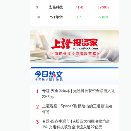
9
宏昌科技
41.41
19.99%
10
*ST萃华
1.71
-9.04%
1
专题·资金风向标 | 光迅科技获资金净流入近
22亿元
2
上证观察 | SpaceX财报给出的三道题该如
何答
3
专题·四点半观市 | A股四大指数涨幅均超
1% 光迅科技获资金净流入近22亿元