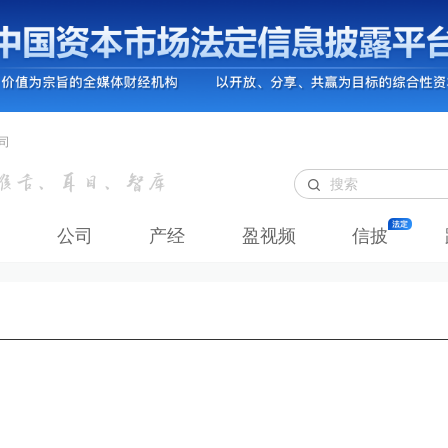
司
公司
产经
盈视频
信披