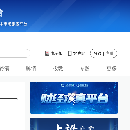
登录 | 注册
电子报
客户端
路演
舆情
投教
专题
更多