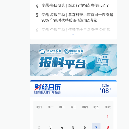
4
专题·每日研选 | 煤炭行情拐点右侧已至？
5
专题·港股异动 | 拿森科技上市首日一度涨超
90% 宁德时代持股市值近4亿港元
6
专题·个股异动 | 依顿电子早盘涨停 公司拟
募资20亿元投建高端PCB项目
7
专题·板块异动 | 铜箔概念走高 铜冠铜箔一
度涨停
8
专题·国际晨讯 | Alphabet启动250亿美元发
债 美国将对多晶硅衍生品加征15%关税
9
开盘必读
10
专题·中东战云 | 霍尔木兹海峡通航协议接近
2026
08
敲定？
周日
周一
周二
周三
周四
周五
周六
1
2
3
4
5
6
7
8