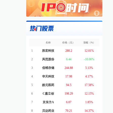
名称
价格（元）
涨幅（%）
1
胜宏科技
280.2
12.01%
2
风范股份
6.44
-10.06%
3
佰维存储
244.88
5.13%
4
华天科技
17.98
4.17%
5
皓元医药
94.5
17.58%
6
C嘉立创
198.29
12.15%
7
京东方A
6.07
1.85%
8
贝达药业
70.21
14.37%