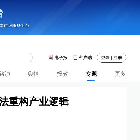
登录 | 注册
电子报
客户端
路演
舆情
投教
专题
更多
算法重构产业逻辑