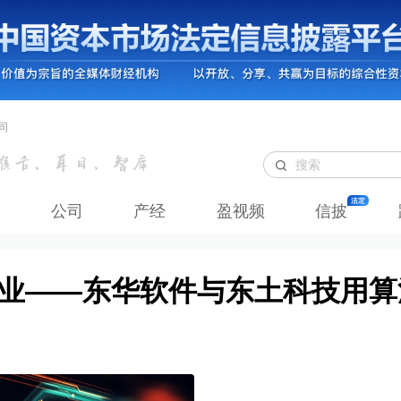
司
公司
产经
盈视频
信披
”赋百业——东华软件与东土科技用