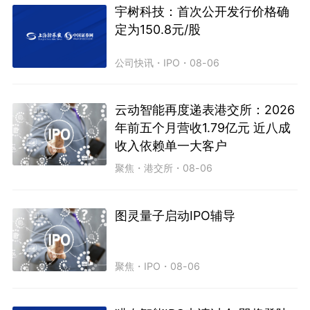
宇树科技：首次公开发行价格确
定为150.8元/股
公司快讯
・
IPO
・
08-06
云动智能再度递表港交所：2026
年前五个月营收1.79亿元 近八成
收入依赖单一大客户
聚焦
・
港交所
・
08-06
图灵量子启动IPO辅导
聚焦
・
IPO
・
08-06