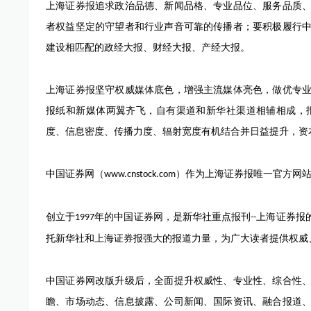
上海证券报追求政治品德、新闻品格、专业品位、服务品质
者权益坚定的守望者和行业声音可靠的传播者；要积极履行
建设相匹配的政经大报、财经大报、产经大报。
上海证券报坚守权威媒体底色，增强主流媒体亮色，做优专
报纸和新媒体两翼齐飞，自有渠道和新华社渠道相辅相成，
度、信息密度、传播力度、辐射宽度有机结合并日益提升，资
中国证券网（
）作为上海证券报唯一官方网
www.cnstock.com
创立于
年的中国证券网，是新华社重点报刊
上海证券报
1997
--
托新华社和上海证券报强大的报道力量，为广大读者提供权威
中国证券网改版升级后，全面提升权威性、专业性、综合性
瞻、市场动态、信息披露、公司新闻、国际资讯、融合报道