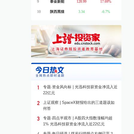
9
泰金新能
128.99
17.69%
10
陕西黑猫
3.34
-6.7%
1
专题·资金风向标 | 光迅科技获资金净流入近
22亿元
2
上证观察 | SpaceX财报给出的三道题该如
何答
3
专题·四点半观市 | A股四大指数涨幅均超
1% 光迅科技获资金净流入近22亿元
专题·每日研选 | 煤炭行情拐点右侧已至？