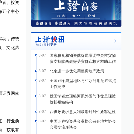
护者、投资
海五个中心
驱动，传统
度、文化温
8-07
国家粮食和物资储备局增调中央救灾物
资支持陕西做好受灾群众救灾救助工作
8-07
北京进一步优化调整房地产政策
8-07
全国76个典型地区再生水利用配置试点
工作完成
国证券网依
8-07
我国学者发现银河系外围气体盘呈现波
纹状褶皱结构
8-07
西班牙要求意大利取消针对性旅客边检
点、行业前
8-07
中国证券投资基金业协会召开地方协会
会员交流座谈会
向、获取有