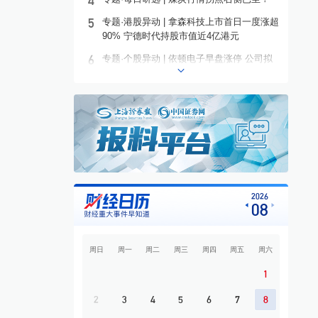
4
5
专题·港股异动 | 拿森科技上市首日一度涨超
90% 宁德时代持股市值近4亿港元
6
专题·个股异动 | 依顿电子早盘涨停 公司拟
募资20亿元投建高端PCB项目
7
专题·板块异动 | 铜箔概念走高 铜冠铜箔一
度涨停
8
专题·国际晨讯 | Alphabet启动250亿美元发
债 美国将对多晶硅衍生品加征15%关税
9
开盘必读
10
专题·市场探“涨” | 需求拉动 它们都在涨价
2026
08
周日
周一
周二
周三
周四
周五
周六
1
2
3
4
5
6
7
8