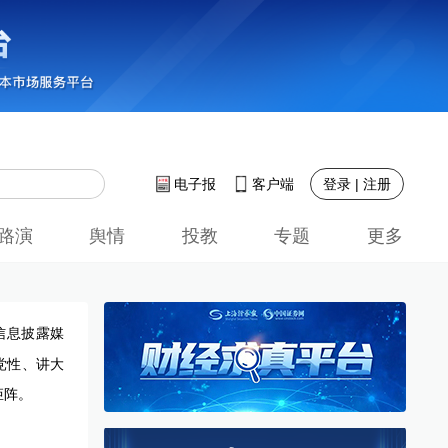
登录 | 注册
电子报
客户端
路演
舆情
投教
专题
更多
信息披露媒
党性、讲大
矩阵。