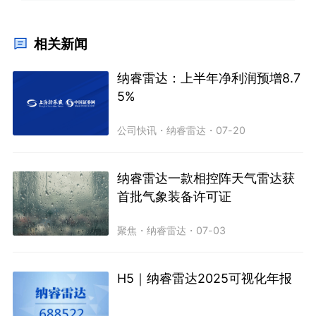
相关新闻
纳睿雷达：上半年净利润预增8.7
5%
公司快讯
・
纳睿雷达
・
07-20
纳睿雷达一款相控阵天气雷达获
首批气象装备许可证
聚焦
・
纳睿雷达
・
07-03
H5｜纳睿雷达2025可视化年报