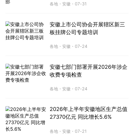
各地
・
安徽
・
07-31
安徽上市公司协会开展辖区新三
板挂牌公司专题培训
各地
・
安徽
・
07-24
安徽七部门部署开展2026年涉企
收费专项检查
各地
・
安徽
・
07-24
2026年上半年安徽地区生产总值
27370亿元 同比增长5.6%
各地
・
安徽
・
07-21