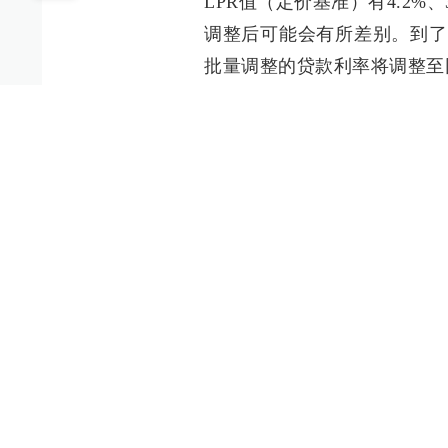
LPR值（定价基准）有4.2%、
调整后可能会有所差别。到了
批量调整的贷款利率将调整至
文： 周亮
收藏
凡本报注明“来源：上海证券报”、“来源：上海证券
属于本报所有。未经本报书面授权，任何组织不得
权利。如需获得授权请联系本报版权运
#广发银行
#存量房贷利率