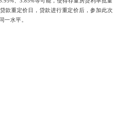
3.95%、3.85%等可能，使得存量房贷利率批量
贷款重定价日，贷款进行重定价后，参加此次
同一水平。
我要举报
报·中国证券网”和“来源：上海证券报微信公众号”的所有原创作品，著作权均
以任何方式加以使用，包括转载、摘编、复制或建立镜像，本报保留追责的
营中心：021-38967792，bq@cnstock.com。