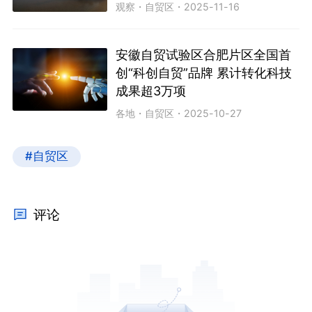
观察
・
自贸区
・
2025-11-16
安徽自贸试验区合肥片区全国首
创“科创自贸”品牌 累计转化科技
成果超3万项
各地
・
自贸区
・
2025-10-27
#自贸区
评论