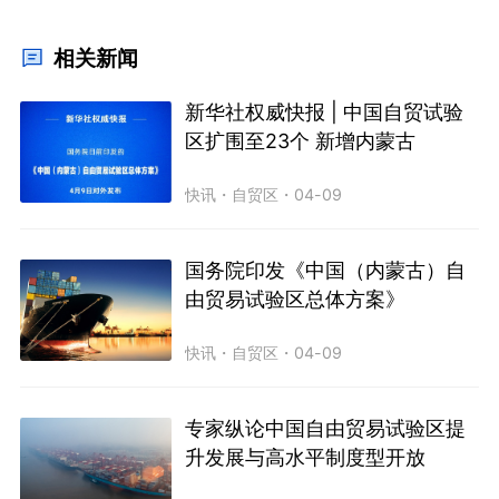
相关新闻
新华社权威快报 | 中国自贸试验
区扩围至23个 新增内蒙古
快讯
・
自贸区
・
04-09
国务院印发《中国（内蒙古）自
由贸易试验区总体方案》
快讯
・
自贸区
・
04-09
专家纵论中国自由贸易试验区提
升发展与高水平制度型开放