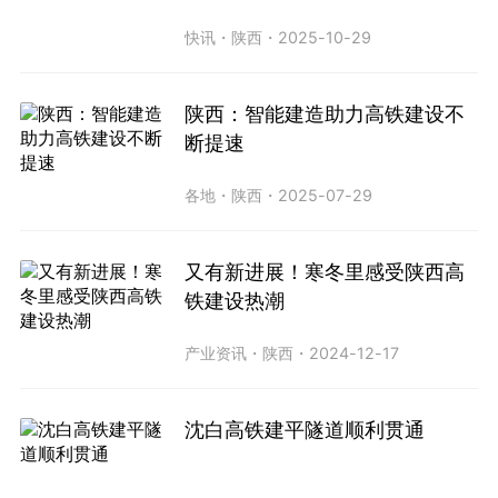
快讯
・
陕西
・
2025-10-29
陕西：智能建造助力高铁建设不
断提速
各地
・
陕西
・
2025-07-29
又有新进展！寒冬里感受陕西高
铁建设热潮
产业资讯
・
陕西
・
2024-12-17
沈白高铁建平隧道顺利贯通