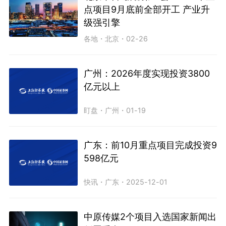
点项目9月底前全部开工 产业升
级强引擎
各地
・
北京
・
02-26
广州：2026年度实现投资3800
亿元以上
盯盘
・
广州
・
01-19
广东：前10月重点项目完成投资9
598亿元
快讯
・
广东
・
2025-12-01
中原传媒2个项目入选国家新闻出