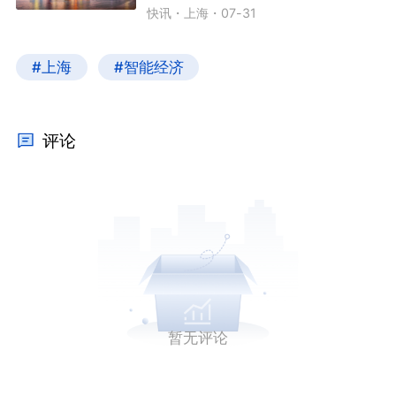
快讯
・
上海
・
07-31
#上海
#智能经济
评论
暂无评论