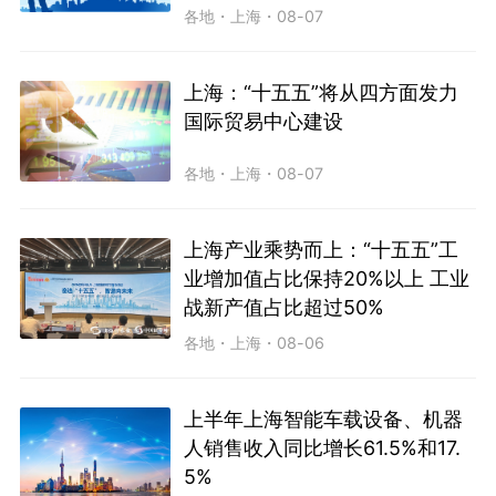
各地
・
上海
・
08-07
上海：“十五五”将从四方面发力
国际贸易中心建设
各地
・
上海
・
08-07
上海产业乘势而上：“十五五”工
业增加值占比保持20%以上 工业
战新产值占比超过50%
各地
・
上海
・
08-06
上半年上海智能车载设备、机器
人销售收入同比增长61.5%和17.
5%