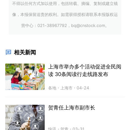
不得以任何方式加以使用，包括转载、摘编、复制或建立镜
像，本报保留追责的权利。如需获得授权请联系本报版权运
营中心：021-38967792，bq@cnstock.com。
相关新闻
上海市举办多个活动促进全民阅
读 30条阅读行走线路发布
各地
・
上海市
・
04-24
贺青任上海市副市长
快讯
・
贺青
・
03-31