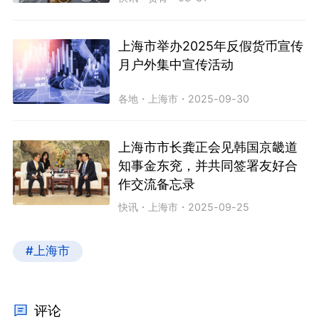
上海市举办2025年反假货币宣传
月户外集中宣传活动
各地
・
上海市
・
2025-09-30
上海市市长龚正会见韩国京畿道
知事金东兖，并共同签署友好合
作交流备忘录
快讯
・
上海市
・
2025-09-25
#上海市
评论