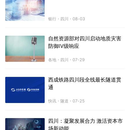
银行
・
四川
・
08-03
自然资源部对四川启动地质灾害
防御IV级响应
各地
・
四川
・
07-29
西成铁路四川段全线最长隧道贯
通
快讯
・
隧道
・
07-25
四川：凝聚发展合力 激活资本市
场新动能