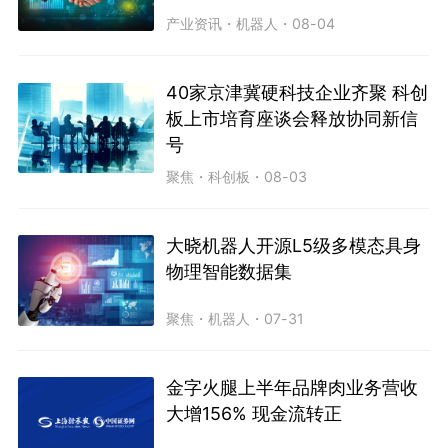
产业资讯
・
机器人
・
08-04
40家京津冀硬科技企业齐聚 科创
板上市培育座谈会释放协同新信
号
聚焦
・
科创板
・
08-03
大晓机器人开源L5级多模态具身
物理智能数据集
聚焦
・
机器人
・
07-31
金字火腿上半年品牌肉业务营收
大增156% 现金流转正