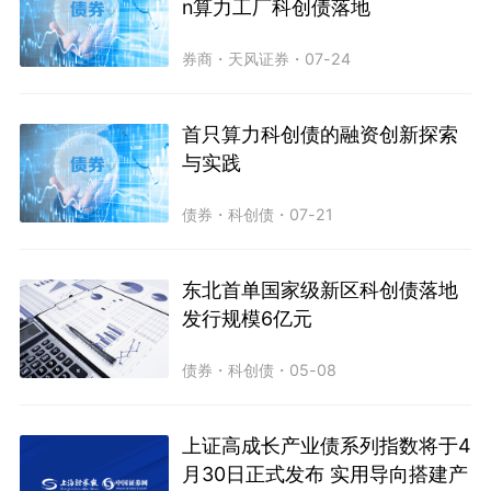
n算力工厂科创债落地
券商
・
天风证券
・
07-24
首只算力科创债的融资创新探索
与实践
债券
・
科创债
・
07-21
东北首单国家级新区科创债落地
发行规模6亿元
债券
・
科创债
・
05-08
上证高成长产业债系列指数将于4
月30日正式发布 实用导向搭建产