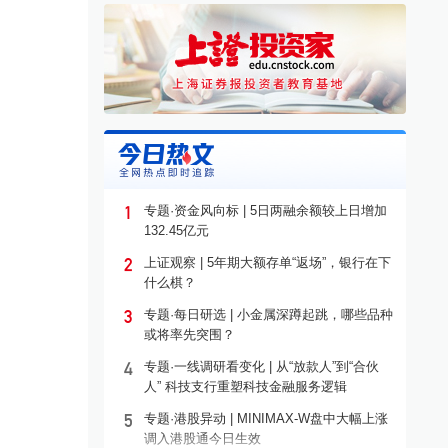
1
专题·资金风向标 | 5日两融余额较上日增加
132.45亿元
2
上证观察 | 5年期大额存单“返场”，银行在下
什么棋？
3
专题·每日研选 | 小金属深蹲起跳，哪些品种
或将率先突围？
4
专题·一线调研看变化 | 从“放款人”到“合伙
人” 科技支行重塑科技金融服务逻辑
5
专题·港股异动 | MINIMAX-W盘中大幅上涨
调入港股通今日生效