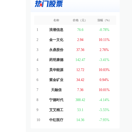
名称
价格（元）
涨幅（%）
1
浪潮信息
76.6
-0.78%
2
金一文化
2.94
10.11%
3
永鼎股份
37.56
2.76%
4
药明康德
142.47
-3.41%
5
昊华能源
12.72
10.03%
6
紫金矿业
34.42
0.94%
7
天融信
7.36
10.01%
8
宁德时代
388.42
-4.14%
9
艾艾精工
53.1
-5.55%
10
中红医疗
14.36
-7.95%