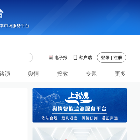
登录 | 注册
电子报
客户端
路演
舆情
投教
专题
更多