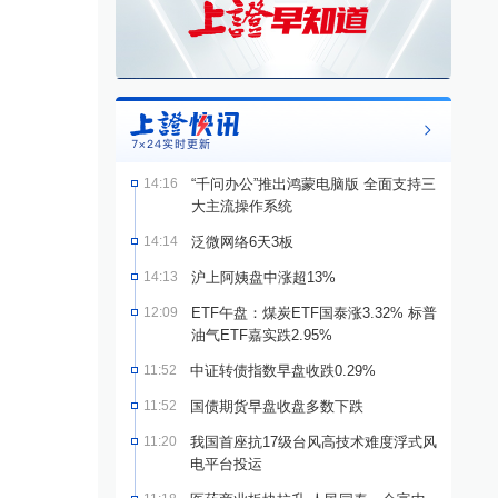
14:16
“千问办公”推出鸿蒙电脑版 全面支持三
大主流操作系统
14:14
泛微网络6天3板
14:13
沪上阿姨盘中涨超13%
12:09
ETF午盘：煤炭ETF国泰涨3.32% 标普
油气ETF嘉实跌2.95%
11:52
中证转债指数早盘收跌0.29%
11:52
国债期货早盘收盘多数下跌
11:20
我国首座抗17级台风高技术难度浮式风
电平台投运