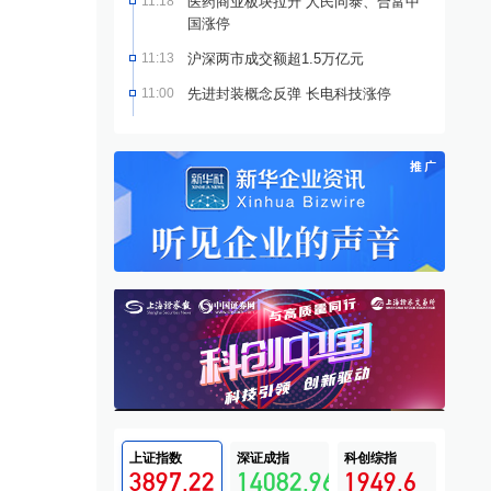
11:18
医药商业板块拉升 人民同泰、合富中
国涨停
11:13
沪深两市成交额超1.5万亿元
11:00
先进封装概念反弹 长电科技涨停
上证指数
深证成指
科创综指
3897.22
14082.96
1949.6