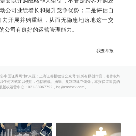
是要以并购战略作为牵引，不管是跨界并购还
动公司业绩增长和提升竞争优势；二是评估自
力去开展并购重组，从而无隐患地落地这一交
的公司有良好的运营管理能力。
我要举报
报·中国证券网”和“来源：上海证券报微信公众号”的所有原创作品，著作权均
以任何方式加以使用，包括转载、摘编、复制或建立镜像，本报保留追责的
营中心：021-38967792，bq@cnstock.com。