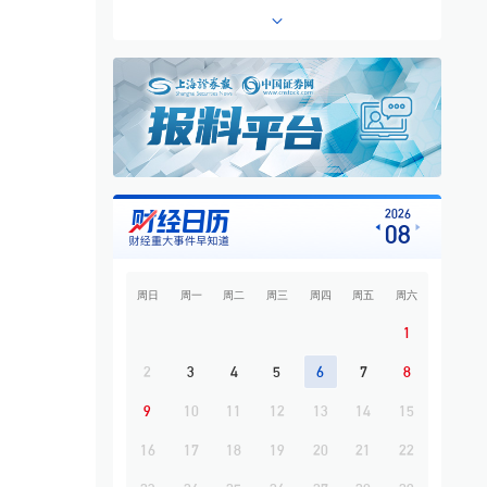
6
专题·个股异动 | 603221，10连板
7
专题·国际晨讯 | 闪迪、西部数据美股盘后大
跌 黄金强势反弹
8
开盘必读
9
专题·中东战云 | 伊朗称与阿曼接近达成协议
海峡现有两条航道将关闭
10
2026半年报专题 | 锂电企业上半年业绩高速
2026
08
增长 下半年排产预期强劲
周日
周一
周二
周三
周四
周五
周六
1
2
3
4
5
6
7
8
9
10
11
12
13
14
15
16
17
18
19
20
21
22