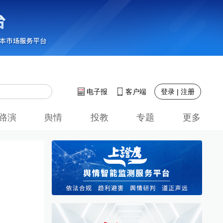
登录 | 注册
电子报
客户端
路演
舆情
投教
专题
更多