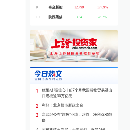
9
泰金新能
128.99
17.69%
10
陕西黑猫
3.34
-6.7%
1
稳预期 强信心 | 前7个月我国货物贸易进出
口规模逾30万亿元
2
利好！北京楼市新政出台
3
寒武纪公布“炸裂”业绩：营收、净利双双翻
倍
宇树科技王兴兴：十年磨剑，逐梦AGI