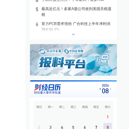
4
5
最高近亿元！多家A股公司收到美国关税退
税
6
算力PCB需求强劲 广合科技上半年净利润
增长94.4%
7
联合水务：携手上海交大人工智能团队 破
解水务行业智能化转型难题
8
8.22亿股划转收官 京东方完成国资内部股权
归集
9
国泰君安国际拟私有化退市
10
8月7日晚间重要公告集锦
2026
08
周日
周一
周二
周三
周四
周五
周六
1
2
3
4
5
6
7
8