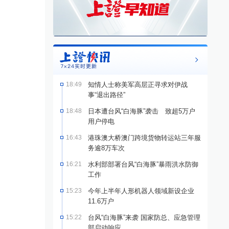
18:49
知情人士称美军高层正寻求对伊战
事“退出路径”
18:48
日本遭台风“白海豚”袭击 致超5万户
用户停电
16:43
港珠澳大桥澳门跨境货物转运站三年服
务逾8万车次
16:21
水利部部署台风“白海豚”暴雨洪水防御
工作
15:23
今年上半年人形机器人领域新设企业
11.6万户
15:22
台风“白海豚”来袭 国家防总、应急管理
部启动响应