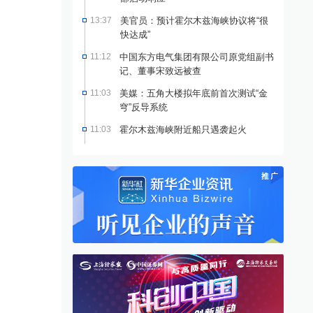
13:37
美官员：预计霍尔木兹海峡协议将“很
快达成”
11:12
中国东方电气集团有限公司原党组副书
记、董事宋致远被查
11:03
美媒：五角大楼拟年底前首次测试“金
穹”反导系统
11:03
霍尔木兹海峡附近船只遇袭起火