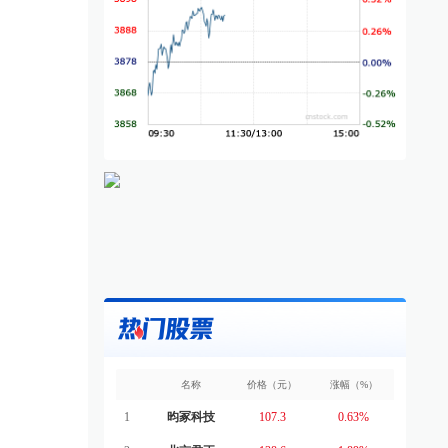
名称
价格（元）
涨幅（%）
1
昀冢科技
107.3
0.63%