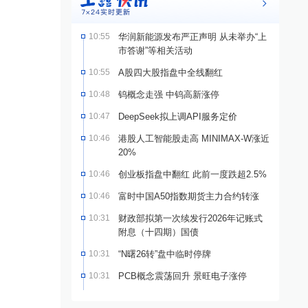
10:55
华润新能源发布严正声明 从未举办“上
市答谢”等相关活动
10:55
A股四大股指盘中全线翻红
10:48
钨概念走强 中钨高新涨停
10:47
DeepSeek拟上调API服务定价
10:46
港股人工智能股走高 MINIMAX-W涨近
20%
10:46
创业板指盘中翻红 此前一度跌超2.5%
10:46
富时中国A50指数期货主力合约转涨
10:31
财政部拟第一次续发行2026年记账式
附息（十四期）国债
10:31
“N曙26转”盘中临时停牌
10:31
PCB概念震荡回升 景旺电子涨停