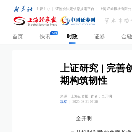
主管主办 ｜ 证监会法定信息披露平台 ｜ 上海证券报社有限公
首页
快讯
时政
证券
金融
上证研究 | 完
期构筑韧性
来源：
上海证券报
作者：全开明
观察
|
2025-08-21 07:56
□ 全开明