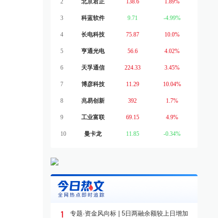
2
北京君正
138.6
1.89%
3
科蓝软件
9.71
-4.99%
4
长电科技
75.87
10.0%
5
亨通光电
56.6
4.02%
6
天孚通信
224.33
3.45%
7
博彦科技
11.29
10.04%
8
兆易创新
392
1.7%
9
工业富联
69.15
4.9%
10
曼卡龙
11.85
-0.34%
1
专题·资金风向标 | 5日两融余额较上日增加