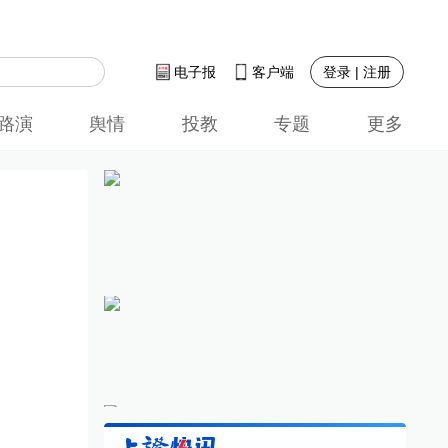
登录 | 注册
电子报
客户端
路演
舆情
投教
专题
更多