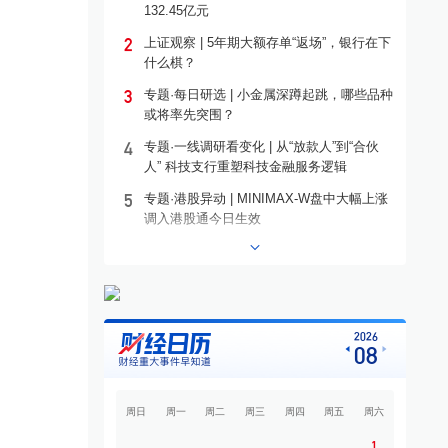
132.45亿元
2
上证观察 | 5年期大额存单“返场”，银行在下
什么棋？
3
专题·每日研选 | 小金属深蹲起跳，哪些品种
或将率先突围？
4
专题·一线调研看变化 | 从“放款人”到“合伙
人” 科技支行重塑科技金融服务逻辑
5
专题·港股异动 | MINIMAX-W盘中大幅上涨
调入港股通今日生效
6
专题·个股异动 | 工业富联，午后涨停
7
专题·板块异动 | 铜箔概念走高 宝明科技涨
停
8
专题·国际晨讯 | 闪迪、西部数据美股盘后大
2026
08
跌 黄金强势反弹
9
开盘必读
周日
周一
周二
周三
周四
周五
周六
10
专题·中东战云 | 伊朗称与阿曼接近达成协议
海峡现有两条航道将关闭
1