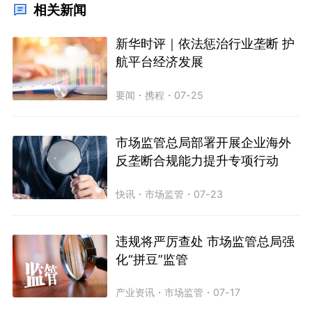
相关新闻
新华时评｜依法惩治行业垄断 护
航平台经济发展
要闻
・
携程
・
07-25
市场监管总局部署开展企业海外
反垄断合规能力提升专项行动
快讯
・
市场监管
・
07-23
违规将严厉查处 市场监管总局强
化“拼豆”监管
产业资讯
・
市场监管
・
07-17