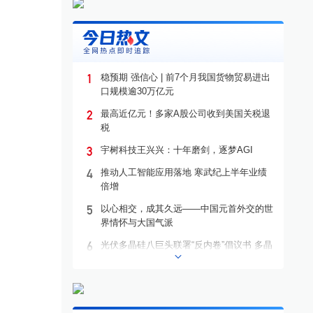
1
稳预期 强信心 | 前7个月我国货物贸易进出
口规模逾30万亿元
2
最高近亿元！多家A股公司收到美国关税退
税
3
宇树科技王兴兴：十年磨剑，逐梦AGI
4
推动人工智能应用落地 寒武纪上半年业绩
倍增
5
以心相交，成其久远——中国元首外交的世
界情怀与大国气派
6
光伏多晶硅八巨头联署“反内卷”倡议书 多晶
硅价格有望回升至成本线以上
7
百亿级项目搁浅牵出债务“隐雷” *ST亿晶财
务疑云引来监管追问