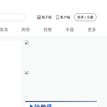
登录 | 注册
电子报
客户端
路演
舆情
投教
专题
更多