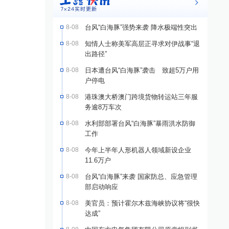
8-08
台风“白海豚”强势来袭 降水极端性突出
8-08
知情人士称美军高层正寻求对伊战事“退
出路径”
8-08
日本遭台风“白海豚”袭击 致超5万户用
户停电
8-08
港珠澳大桥澳门跨境货物转运站三年服
务逾8万车次
8-08
水利部部署台风“白海豚”暴雨洪水防御
工作
8-08
今年上半年人形机器人领域新设企业
11.6万户
8-08
台风“白海豚”来袭 国家防总、应急管理
部启动响应
8-08
美官员：预计霍尔木兹海峡协议将“很快
达成”