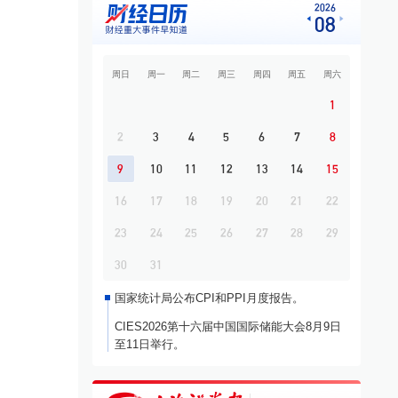
8
从AI硬件到AI应用 私募科技赛道布局发生
2026
08
结构性变化
9
上半年市场行情整体上行 中国稀土归母净
利润同比增长46.53%
周日
周一
周二
周三
周四
周五
周六
10
“意外”之夜，油、金、银齐涨
1
2
3
4
5
6
7
8
9
10
11
12
13
14
15
16
17
18
19
20
21
22
23
24
25
26
27
28
29
30
31
国家统计局公布CPI和PPI月度报告。
CIES2026第十六届中国国际储能大会8月9日
至11日举行。