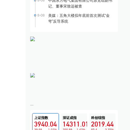
8-08
中国东方电气集团有限公司原党组副书
记、董事宋致远被查
8-08
美媒：五角大楼拟年底前首次测试“金
穹”反导系统
上证指数
深证成指
科创综指
3940.04
14311.01
2019.44
39.68
1.02
%
200.89
1.42
%
65.4
3.35
%