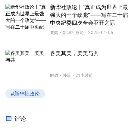
新华社政论丨“真正成为世界上最
强大的一个政党”——写在二十届
中央纪委四次全会召开之际
要闻
・
新华社政论
・
2025-01-05
各美其美，美美与共
时政
・
外事
・
21小时前
#新华社政论
评论