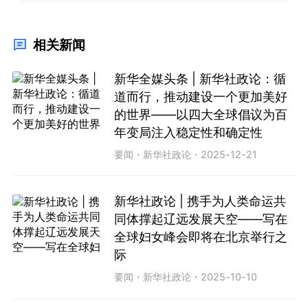
相关新闻
新华全媒头条 | 新华社政论：循
道而行，推动建设一个更加美好
的世界——以四大全球倡议为百
年变局注入稳定性和确定性
要闻
・
新华社政论
・
2025-12-21
新华社政论 | 携手为人类命运共
同体撑起辽远发展天空——写在
全球妇女峰会即将在北京举行之
际
要闻
・
新华社政论
・
2025-10-10