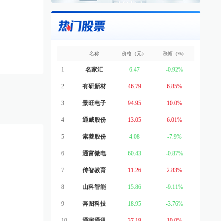
名称
价格（元）
涨幅（%）
1
名家汇
6.47
-0.92%
2
有研新材
46.79
6.85%
3
景旺电子
94.95
10.0%
4
通威股份
13.05
6.01%
5
索菱股份
4.08
-7.9%
6
通富微电
60.43
-0.87%
7
传智教育
11.26
2.83%
8
山科智能
15.86
-9.11%
9
奔图科技
18.95
-3.76%
10
通宇通讯
37.19
10.0%