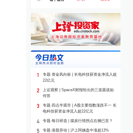
｜建发致新2025可视化年
建发致新拟收购建发致瑞
建发
100%股权 向医疗产业链上游
18
流通服务延伸
化财报
·
建发致新
04-20
聚焦
·
建发致新
07-08
公告
1
专题·资金风向标 | 长电科技获资金净流入超
22亿元
2
上证观察 | SpaceX财报给出的三道题该如
何答
3
专题·四点半观市 | A股主要指数涨跌不一 长
电科技获资金净流入超22亿元
4
专题·每日研选 | 煤炭行情拐点右侧已至？
5
专题·港股异动 | 沪上阿姨盘中涨超13%