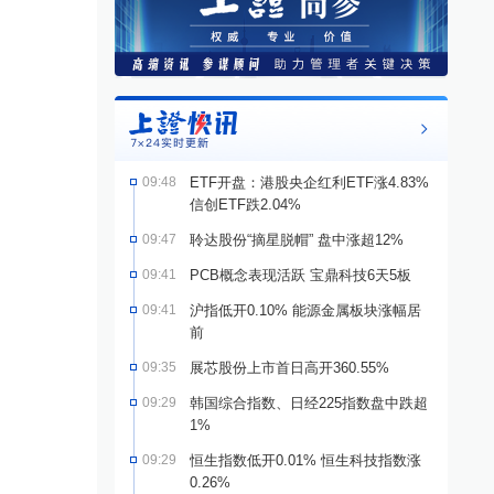
09:48
ETF开盘：港股央企红利ETF涨4.83%
信创ETF跌2.04%
09:47
聆达股份“摘星脱帽” 盘中涨超12%
09:41
PCB概念表现活跃 宝鼎科技6天5板
09:41
沪指低开0.10% 能源金属板块涨幅居
前
09:35
展芯股份上市首日高开360.55%
09:29
韩国综合指数、日经225指数盘中跌超
1%
09:29
恒生指数低开0.01% 恒生科技指数涨
0.26%