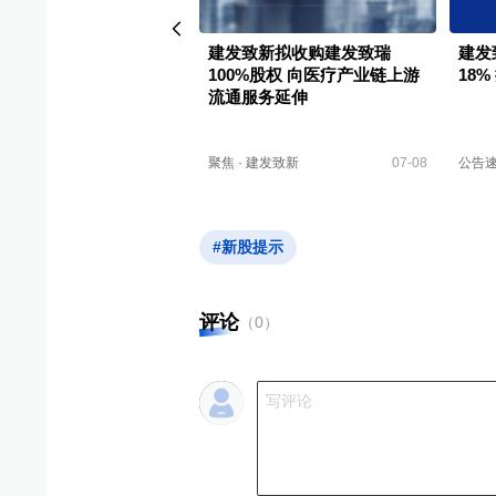
建发致新2025可视化年
建发致新拟收购建发致瑞
建发
100%股权 向医疗产业链上游
18%
流通服务延伸
财报
·
建发致新
04-20
聚焦
·
建发致新
07-08
公告
#新股提示
评论
（
0
）