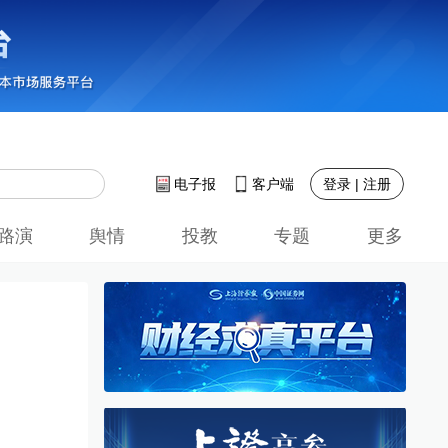
登录 | 注册
电子报
客户端
路演
舆情
投教
专题
更多