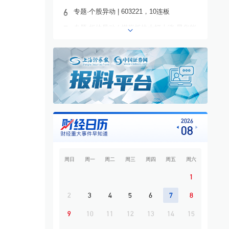
6
专题·个股异动 | 603221，10连板
7
专题·板块异动 | 煤炭板块大幅上涨 昊华能
源等多股涨停
8
专题·国际晨讯 | Alphabet启动250亿美元发
债 美国将对多晶硅衍生品加征15%关税
9
开盘必读
10
专题·中东战云 | 霍尔木兹海峡通航协议接近
敲定？
2026
08
周日
周一
周二
周三
周四
周五
周六
1
2
3
4
5
6
7
8
9
10
11
12
13
14
15