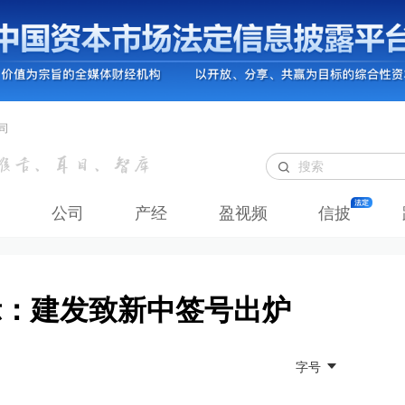
司
公司
产经
盈视频
信披
示：建发致新中签号出炉
字号