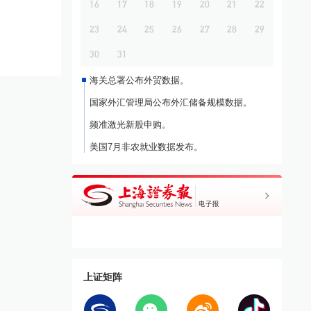
16
17
18
19
20
21
22
23
24
25
26
27
28
29
30
31
海关总署公布外贸数据。
国家外汇管理局公布外汇储备规模数据。
频准激光新股申购。
美国7月非农就业数据发布。
上证矩阵